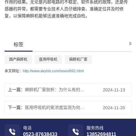
作用的结果。无论是内部电路的不稳定、软件系统的故障，还是传
感器的异常，都需要专业技术人员仔细排查、准确定位并及时修
复，以保障麻醉机能够迅速准确地完成自检。
0
标签
国产麻醉机
医用呼吸机
麻醉机厂家
本文网址：
http://www.akylsb.com/news/691.html
上一篇：
麻醉机厂家剖析：为什么有的麻醉机蒸发器输出浓度与刻度偏差较大？
2024-11-13
下一篇：
医用呼吸机的氧浓度监测为何会产生偏差？
2024-11-20
电话
服务热线
0523-87638433
13852694811