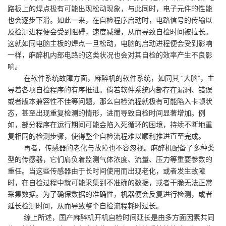
路板上的焊点极有可能出现松动现象，与此同时，电子元件的性能
也会逐步下滑。如此一来，在自检程序启动时，电路信号的传输以
及检测进程便会受到阻碍，速度减缓，从而导致自检时间被拉长。
这就如同电脑主板的焊点一旦松动，电脑的启动进程便会受到影响
一样，麻醉机内部电路的这类状况也会对其自检的效率产生不良影
响。
在软件系统故障方面，麻醉机的软件系统，如同其 “大脑”，主
导着各项自检程序的有序推进。倘若软件系统内部存在漏洞、错误
或者版本兼容性不佳等问题，那么自检流程就极有可能陷入卡顿状
态，甚至出现重复检测的情形，进而导致自检时间显著增加。例
如，部分程序在运行期间可能会陷入死循环的困境，持续不断地重
复相同的检测步骤，使得整个自检流程难以顺利推进直至完成。
再者，传感器的老化与故障也不容忽视。麻醉机配备了多种类
型的传感器，它们肩负着监测气体浓度、流量、压力等重要参数的
重任。当这些传感器由于长时间使用而出现老化，或者发生故障
时，在自检过程中就可能采集到不准确的数据，或者干脆无法正常
采集数据。为了确保数据的准确性，机器便会反复进行检测，或者
延长检测时间，从而导致整个自检流程耗时过长。
综上所述，国产麻醉机开机自检时间延长是由多方面因素共同