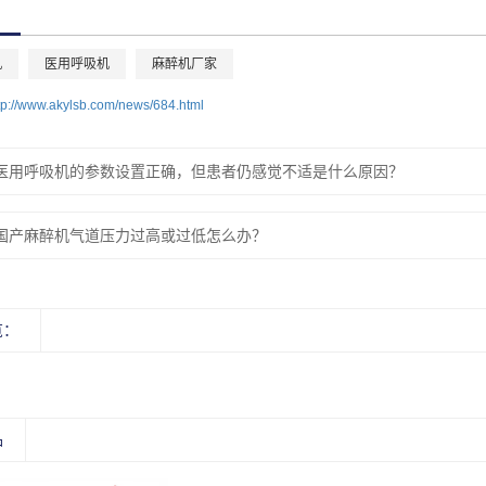
机
医用呼吸机
麻醉机厂家
tp://www.akylsb.com/news/684.html
医用呼吸机的参数设置正确，但患者仍感觉不适是什么原因？
国产麻醉机气道压力过高或过低怎么办？
览：
品